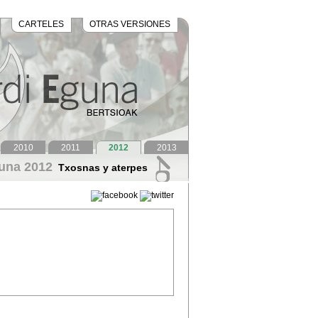
CARTELES
OTRAS VERSIONES
2010
2011
2012
2013
guna 2012
Txosnas y aterpes