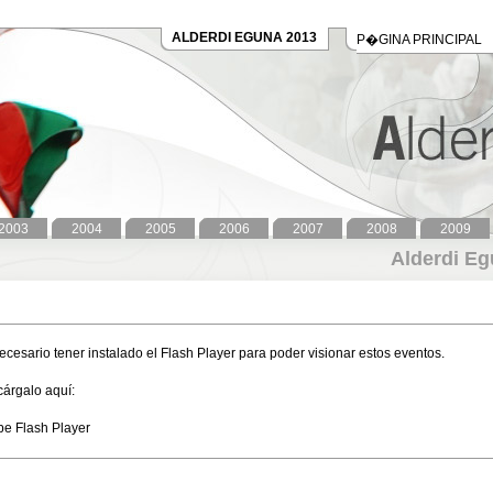
ALDERDI EGUNA 2013
P�GINA PRINCIPAL
2003
2004
2005
2006
2007
2008
2009
Alderdi E
ecesario tener instalado el Flash Player para poder visionar estos eventos.
árgalo aquí:
e Flash Player