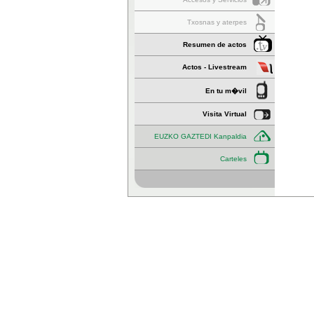
Txosnas y aterpes
Resumen de actos
Actos - Livestream
En tu m�vil
Visita Virtual
EUZKO GAZTEDI Kanpaldia
Carteles