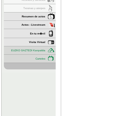
Txosnas y aterpes
Resumen de actos
Actos - Livestream
En tu m�vil
Visita Virtual
EUZKO GAZTEDI Kanpaldia
Carteles