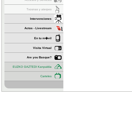
Txosnas y aterpes
Intervenciones
Actos - Livestream
En tu m�vil
Visita Virtual
Are you Basque?
EUZKO GAZTEDI Kanpaldia
Carteles