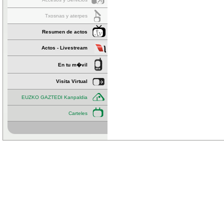
Txosnas y aterpes
Resumen de actos
Actos - Livestream
En tu m�vil
Visita Virtual
EUZKO GAZTEDI Kanpaldia
Carteles