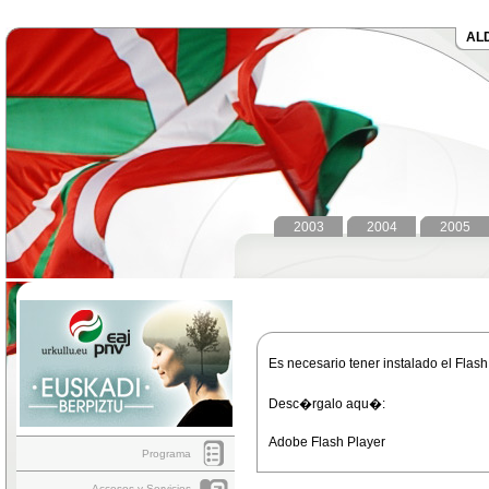
AL
2003
2004
2005
Es necesario tener instalado el Flas
Desc�rgalo aqu�:
Adobe Flash Player
Programa
Accesos y Servicios