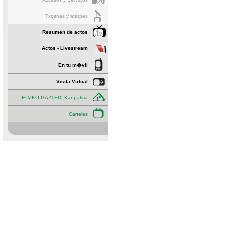
Txosnas y aterpes
Resumen de actos
Actos - Livestream
En tu m�vil
Visita Virtual
EUZKO GAZTEDI Kanpaldia
Carteles