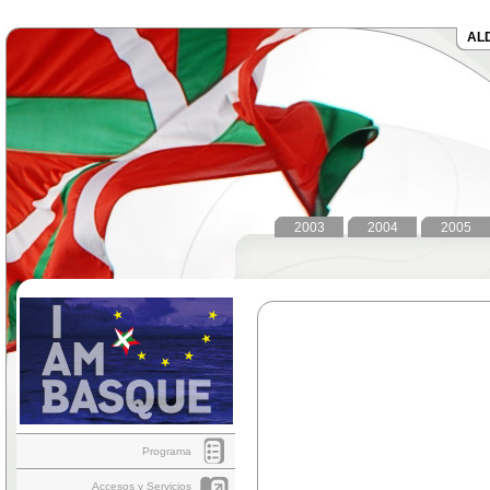
AL
2003
2004
2005
Programa
Accesos y Servicios