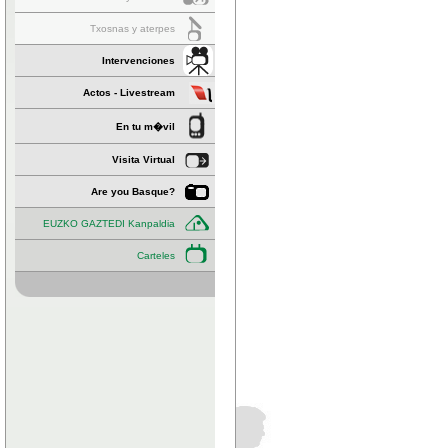
Txosnas y aterpes
Intervenciones
Actos - Livestream
En tu m�vil
Visita Virtual
Are you Basque?
EUZKO GAZTEDI Kanpaldia
Carteles