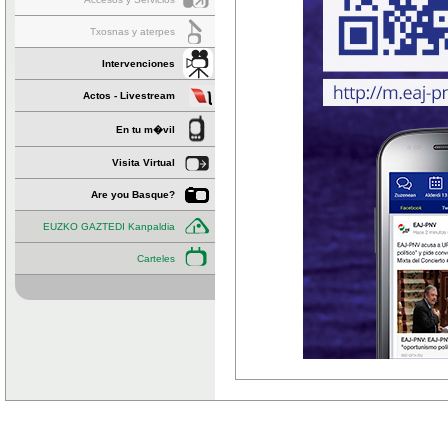
Txosnas y aterpes
Intervenciones
Actos - Livestream
En tu m�vil
Visita Virtual
Are you Basque?
EUZKO GAZTEDI Kanpaldia
Carteles