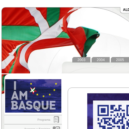
AL
2003
2004
2005
Programa
Accesos y Servicios