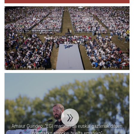
Amaiur Guindeo: ''EGI martxan da euskal gazteriak dituen
premiazko erronkei buelta emateko''