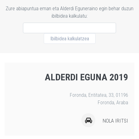
Zure abiapuntua eman eta Alderdi Eguneraino egin behar duzun
ibilbidea kalkulatu:
ALDERDI EGUNA 2019
Foronda, Entitatea, 33, 01196
Foronda, Araba
NOLA IRITSI