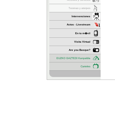
Txosnas y aterpes
Intervenciones
Actos - Livestream
En tu m�vil
Visita Virtual
Are you Basque?
EUZKO GAZTEDI Kanpaldia
Carteles