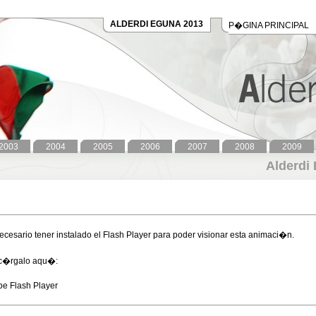
ALDERDI EGUNA 2013
P�GINA PRINCIPAL
2003
2004
2005
2006
2007
2008
2009
Alderdi
ecesario tener instalado el Flash Player para poder visionar esta animaci�n.
c�rgalo aqu�:
e Flash Player