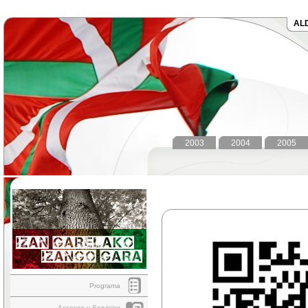
AL
2003
2004
2005
Programa
Accesos y Servicios