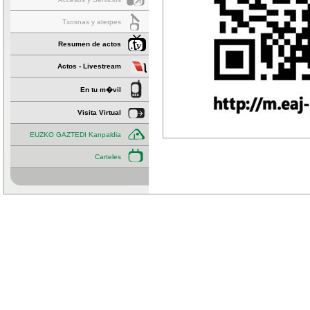
Txosnas y aterpes
Resumen de actos
Actos - Livestream
En tu m�vil
Visita Virtual
EUZKO GAZTEDI Kanpaldia
Carteles