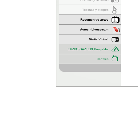
Txosnas y aterpes
Resumen de actos
Actos - Livestream
Visita Virtual
EUZKO GAZTEDI Kanpaldia
Carteles