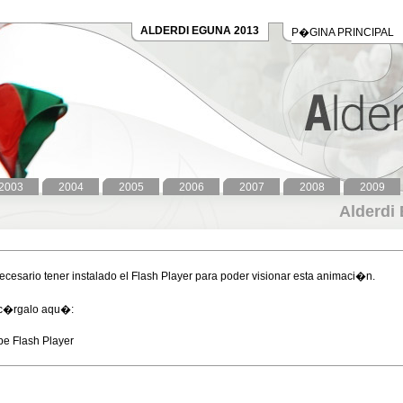
ALDERDI EGUNA 2013
P�GINA PRINCIPAL
2003
2004
2005
2006
2007
2008
2009
Alderdi
ecesario tener instalado el Flash Player para poder visionar esta animaci�n.
c�rgalo aqu�:
e Flash Player