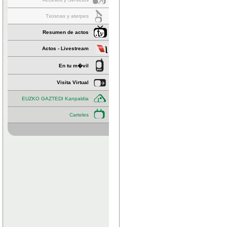
Txosnas y aterpes
Resumen de actos
Actos - Livestream
En tu m�vil
Visita Virtual
EUZKO GAZTEDI Kanpaldia
Carteles