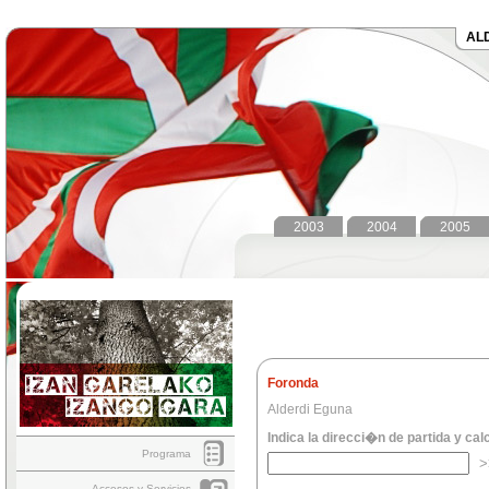
AL
2003
2004
2005
Foronda
Alderdi Eguna
Indica la direcci�n de partida y cal
Programa
Accesos y Servicios