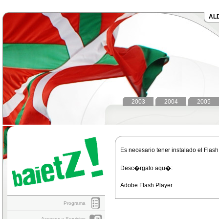
AL
2003
2004
2005
Es necesario tener instalado el Flas
Desc�rgalo aqu�:
Adobe Flash Player
Programa
Accesos y Servicios