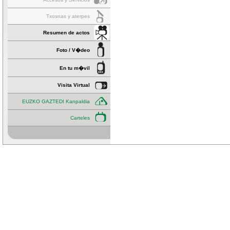
Txosnas y aterpes
Resumen de actos
Foto / V�deo
En tu m�vil
Visita Virtual
EUZKO GAZTEDI Kanpaldia
Carteles