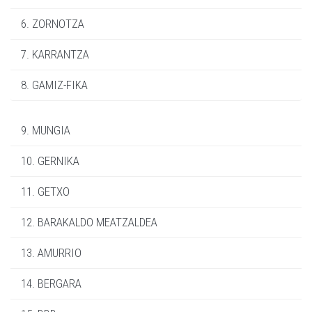
6. ZORNOTZA
7. KARRANTZA
8. GAMIZ-FIKA
9. MUNGIA
10. GERNIKA
11. GETXO
12. BARAKALDO MEATZALDEA
13. AMURRIO
14. BERGARA