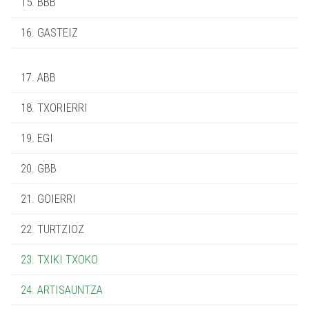
15. BBB
16. GASTEIZ
17. ABB
18. TXORIERRI
19. EGI
20. GBB
21. GOIERRI
22. TURTZIOZ
23. TXIKI TXOKO
24. ARTISAUNTZA