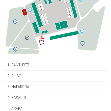
1. SANTURTZI
2. BILBO
3. NAFARROA
4. BASAURI
5. ARABA