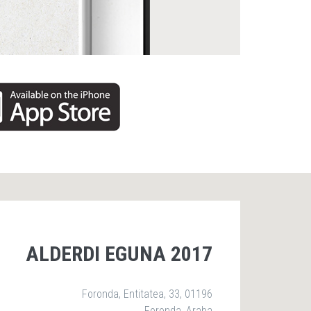
ALDERDI EGUNA 2017
Foronda, Entitatea, 33, 01196
Foronda, Araba