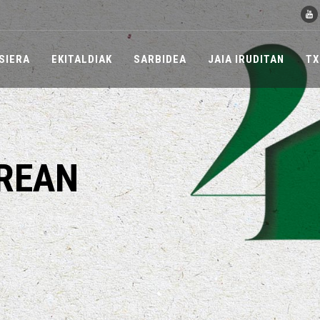
SIERA
EKITALDIAK
SARBIDEA
JAIA IRUDITAN
TX
REAN