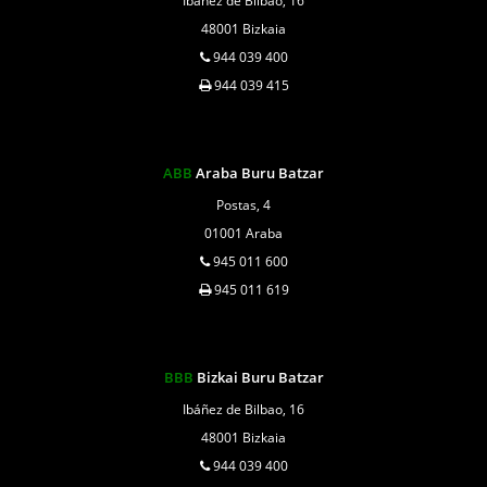
Ibáñez de Bilbao, 16
48001 Bizkaia
944 039 400
944 039 415
ABB
Araba Buru Batzar
Postas, 4
01001 Araba
945 011 600
945 011 619
BBB
Bizkai Buru Batzar
Ibáñez de Bilbao, 16
48001 Bizkaia
944 039 400