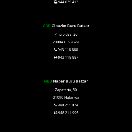
944 039 413
GBB
Gipuzko Buru Batzar
Pinu bidea, 20
20004 Gipuzkoa
943 118 888
943 118 887
NBB
Napar Buru Batzar
Zapatería, 50
31090 Nafarroa
948 211 974
948 211 996