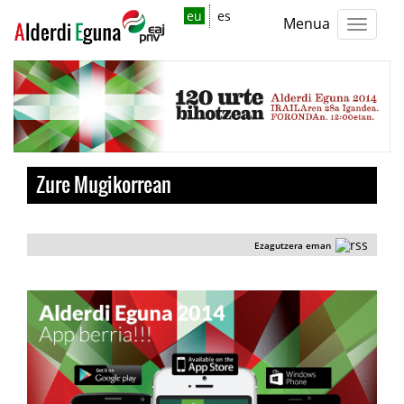
eu
es
Menua
Zure Mugikorrean
Ezagutzera eman