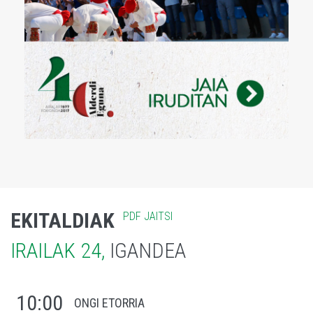
EKITALDIAK
PDF JAITSI
IRAILAK 24,
IGANDEA
10:00
ONGI ETORRIA