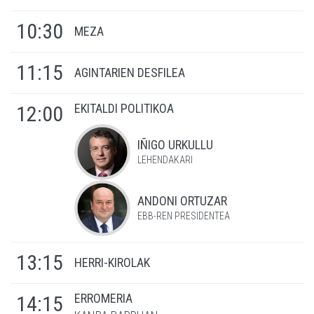
10:30
MEZA
11:15
AGINTARIEN DESFILEA
EKITALDI POLITIKOA
12:00
IÑIGO URKULLU
LEHENDAKARI
ANDONI ORTUZAR
EBB-REN PRESIDENTEA
13:15
HERRI-KIROLAK
ERROMERIA
14:15