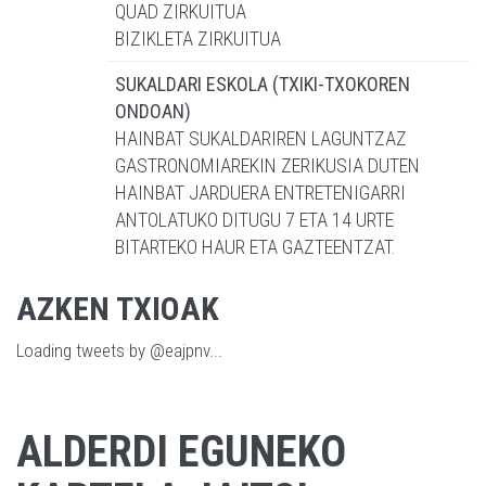
QUAD ZIRKUITUA
BIZIKLETA ZIRKUITUA
SUKALDARI ESKOLA (TXIKI-TXOKOREN
ONDOAN)
HAINBAT SUKALDARIREN LAGUNTZAZ
GASTRONOMIAREKIN ZERIKUSIA DUTEN
HAINBAT JARDUERA ENTRETENIGARRI
ANTOLATUKO DITUGU 7 ETA 14 URTE
BITARTEKO HAUR ETA GAZTEENTZAT.
AZKEN TXIOAK
Loading tweets by @eajpnv...
ALDERDI EGUNEKO