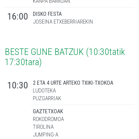
KANPA BARRUAN.
DISKO FESTA
16:00
JOSEINA ETXEBERRIAREKIN.
BESTE GUNE BATZUK (10:30tatik
17:30tara)
2 ETA 4 URTE ARTEKO TXIKI-TXOKOA
10:30
LUDOTEKA
PUZGARRIAK
GAZTETXOAK
ROKODROMOA
TIROLINA
JUMPING-A