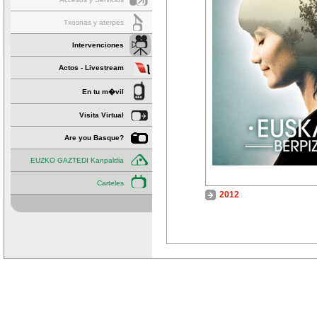
Txosnas y aterpes
Intervenciones
Actos - Livestream
En tu m�vil
Visita Virtual
Are you Basque?
EUZKO GAZTEDI Kanpaldia
Carteles
2012