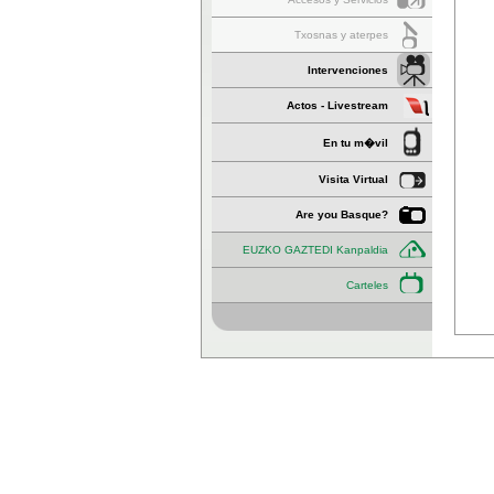
Txosnas y aterpes
Intervenciones
Actos - Livestream
En tu m�vil
Visita Virtual
Are you Basque?
EUZKO GAZTEDI Kanpaldia
Carteles