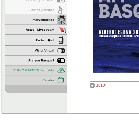
Txosnas y aterpes
Intervenciones
Actos - Livestream
En tu m�vil
Visita Virtual
Are you Basque?
EUZKO GAZTEDI Kanpaldia
Carteles
2013