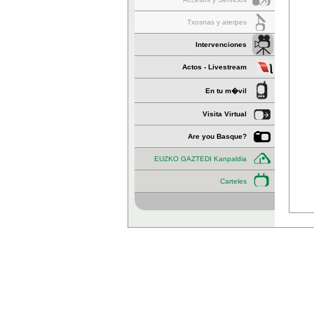
Txosnas y aterpes
Intervenciones
Actos - Livestream
En tu m�vil
Visita Virtual
Are you Basque?
EUZKO GAZTEDI Kanpaldia
Carteles