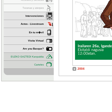
Txosnas y aterpes
Intervenciones
Actos - Livestream
En tu m�vil
Visita Virtual
Are you Basque?
EUZKO GAZTEDI Kanpaldia
Carteles
2004