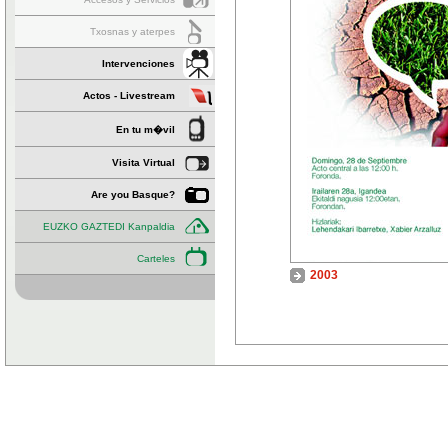
Txosnas y aterpes
Intervenciones
Actos - Livestream
En tu m�vil
Visita Virtual
Are you Basque?
EUZKO GAZTEDI Kanpaldia
Carteles
2003